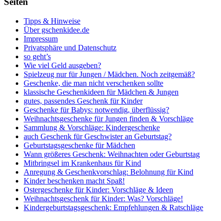
Seiten
Tipps & Hinweise
Über gschenkidee.de
Impressum
Privatsphäre und Datenschutz
so geht’s
Wie viel Geld ausgeben?
Spielzeug nur für Jungen / Mädchen. Noch zeitgemäß?
Geschenke, die man nicht verschenken sollte
klassische Geschenkideen für Mädchen & Jungen
gutes, passendes Geschenk für Kinder
Geschenke für Babys: notwendig, überflüssig?
Weihnachtsgeschenke für Jungen finden & Vorschläge
Sammlung & Vorschläge: Kindergeschenke
auch Geschenk für Geschwister an Geburtstag?
Geburtstagsgeschenke für Mädchen
Wann größeres Geschenk: Weihnachten oder Geburtstag
Mitbringsel im Krankenhaus für Kind
Anregung & Geschenkvorschlag: Belohnung für Kind
Kinder beschenken macht Spaß!
Ostergeschenke für Kinder: Vorschläge & Ideen
Weihnachtsgeschenk für Kinder: Was? Vorschläge!
Kindergeburtstagsgeschenk: Empfehlungen & Ratschläge