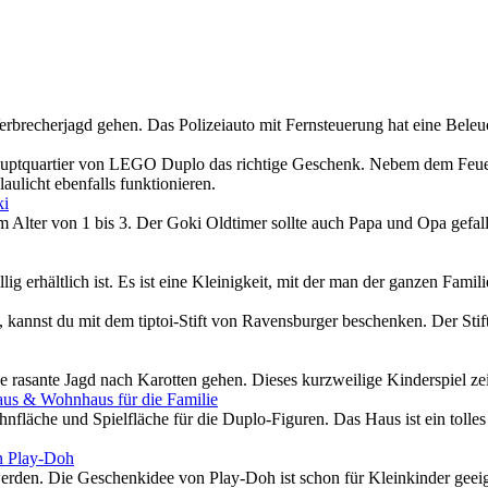
SPAREN!
Gutscheine
Ratgeber
Abnehmen:
finden!
So
&
geht's!
Buch
bei
Amazon
brecherjagd gehen. Das Polizeiauto mit Fernsteuerung hat eine Beleuch
bestellen!
auptquartier von LEGO Duplo das richtige Geschenk. Nebem dem Feue
aulicht ebenfalls funktionieren.
ki
im Alter von 1 bis 3. Der Goki Oldtimer sollte auch Papa und Opa gefall
ig erhältlich ist. Es ist eine Kleinigkeit, mit der man der ganzen Fa
, kannst du mit dem tiptoi-Stift von Ravensburger beschenken. Der Sti
e rasante Jagd nach Karotten gehen. Dieses kurzweilige Kinderspiel ze
aus & Wohnhaus für die Familie
hnfläche und Spielfläche für die Duplo-Figuren. Das Haus ist ein toll
n Play-Doh
rden. Die Geschenkidee von Play-Doh ist schon für Kleinkinder geeig