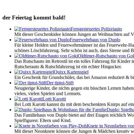
der Feiertag kommt bald!
Ferngesteuertes Polizeiauto
Mit dieser Geschenkidee können Jungen an Weihnachten auf Ver
Feuerwehrhaus von Duplo
Für kleine Helden und Feuerwehrmänner ist das Feuerwehr-H
schönes Löschfahrzeug. Sehr schön ist auch, dass Sirene und Bl
Oldtimer-Rutschauto von Go
Das Rutschauto im Retrostil ist ein tolles Fahrzeug für Kinder 
Rutscherauto & Rutschfahrzeug ist ein echter Hingucker.
Quixx Kartenspiel
Ein Geschenk für Grundschüler, das bei Amazon reduziert & bill
Der tiptoi-Stift
Neugierige Kinder, die nichts gegen ein bisschen Lernen haben
vielen, vielen Spielen und Lernsets.
Lotti Karotti
Bei Lotti Karotti kannst du mit dem beschenkten Knirps auf ein
Duplo: Spielh
Das Familiehaus von Duplo bietet auf drei Etagen reichlich Wo
Spielfiguren: Eltern und Kind.
Knete in Neonfarben vo
Mit dieser Neonknete können die Jungen & Mädchen kreativ we