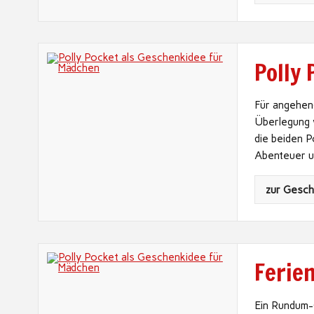
Polly 
Für angehen
Überlegung w
die beiden P
Abenteuer u
zur Gesc
Ferie
Ein Rundum-