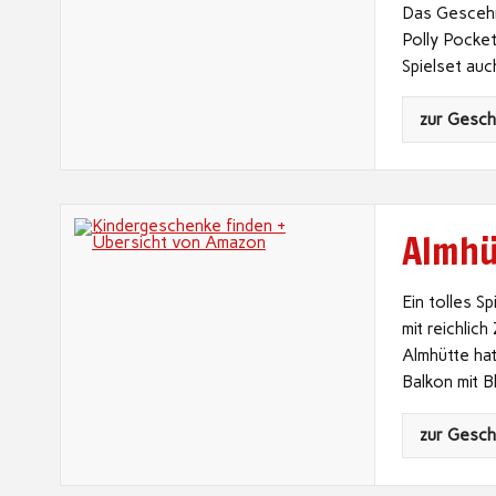
Das Gescehnk
Polly Pocket
Spielset auc
zur Gesc
Almhü
Ein tolles S
mit reichli
Almhütte hat
Balkon mit B
zur Gesc