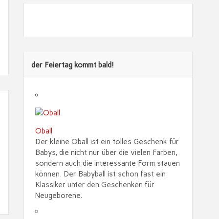
Guts
Ratg
Abn
SPA
eber
REN!
ehm
chei
en:
ne
&
Buch
find
So
geht
bei
en!
der Feiertag kommt bald!
Ama
's!
zon
best
ellen
!
Oball
Der kleine Oball ist ein tolles Geschenk für
Babys, die nicht nur über die vielen Farben,
sondern auch die interessante Form stauen
können. Der Babyball ist schon fast ein
Klassiker unter den Geschenken für
Neugeborene.