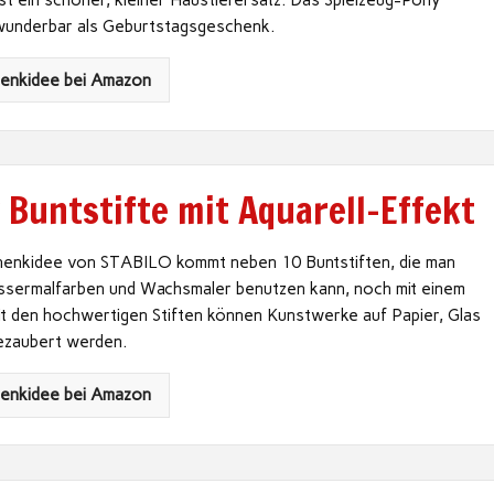
st ein schöner, kleiner Haustierersatz. Das Spielzeug-Pony
 wunderbar als Geburtstagsgeschenk.
henkidee bei Amazon
 Buntstifte mit Aquarell-Effekt
enkidee von STABILO kommt neben 10 Buntstiften, die man
ssermalfarben und Wachsmaler benutzen kann, noch mit einem
it den hochwertigen Stiften können Kunstwerke auf Papier, Glas
gezaubert werden.
henkidee bei Amazon