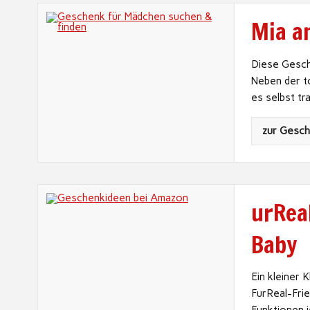
Mia a
Diese Gesche
Neben der t
es selbst tr
zur Gesc
urRea
Baby
Ein kleiner 
FurReal-Frie